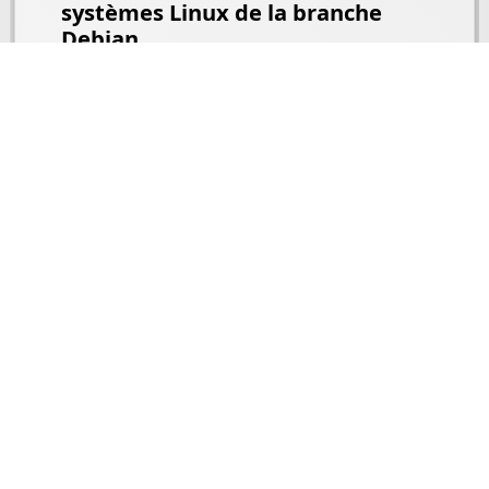
systèmes Linux de la branche
Debian.
Le partage étant au coeur de nos
actions, nos productions et tous nos
codes sources sont publiés sous
license GPL/GNU. Cela dit, notre
expertise s'étend aux distributions
Linux, Apple et Microsoft. Sur tous les
types d'équipements, serveurs ou PC.